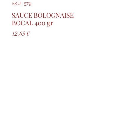
SKU : 579
SAUCE BOLOGNAISE
BOCAL 400 gr
Prix
12,65 €
Quantité
*
Ajouter au panier
28% de bœuf et 8% de porc
01 47 58 40 95
©2020 par Comptoir d'Aquitaine. Créé