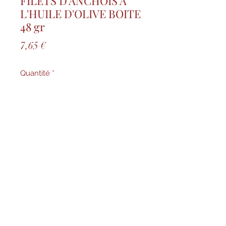
FILETS D'ANCHOIS A
L'HUILE D'OLIVE BOITE
48 gr
Prix
7,65 €
Quantité
*
Ajouter au panier
Amateur d'anchois. vous allez
succomber à leur saveur iodée. A
conserver au frais
01 47 58 40 95