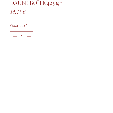
DAUBE BOÎTE 425 gr
Prix
14,15 €
Quantité
*
Ajouter au panier
Réchauffer tout doucement le 
contenu de la boîte dans une 
casserole. vous pouvez 
l'accompagner de pâte ou de 
quelques pommes de terre 
vapeur