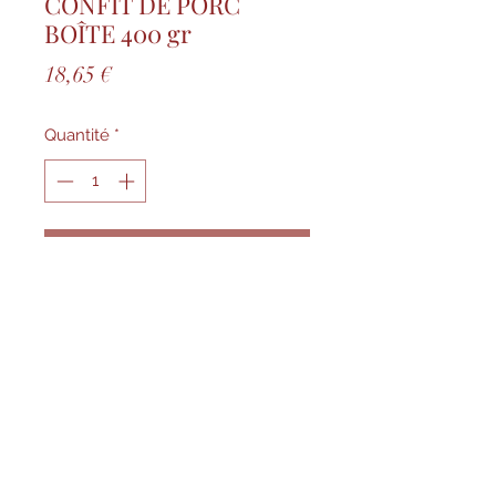
CONFIT DE PORC
BOÎTE 400 gr
Prix
18,65 €
Quantité
*
Ajouter au panier
Se mange froid ou à température 
ambiante accompagné d'une 
salade. de haricots verts. de 
lentilles. d'une purée. Idéal pour 
les repas improvisés. pour faire un 
sandwich ou à emporter en pique 
nique