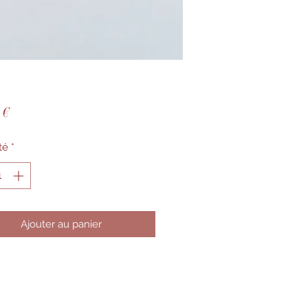
Prix
 €
té
*
Ajouter au panier