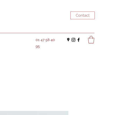
Contact
01 47 58 40
95