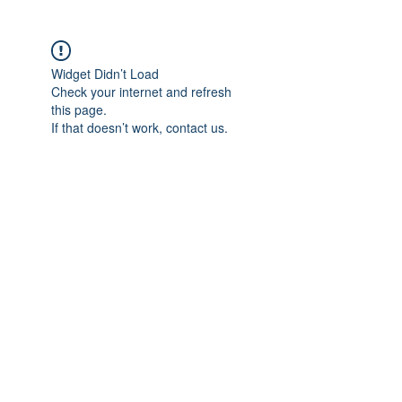
Widget Didn’t Load
Check your internet and refresh
this page.
If that doesn’t work, contact us.
01 47 58 40 95
©2020 par Comptoir d'Aquitaine. Créé
avec Wix.com