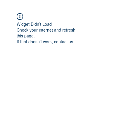
Widget Didn’t Load
Check your internet and refresh
this page.
If that doesn’t work, contact us.
01 47 58 40 95
©2020 par Comptoir d'Aquitaine. Créé
avec Wix.com